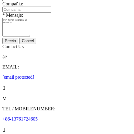
Compañía:
*
Mensaje:
Precio
Contact Us
@
EMAIL:
[email protected]

M
TEL / MOBILENUMBER:
+86-13761724605
