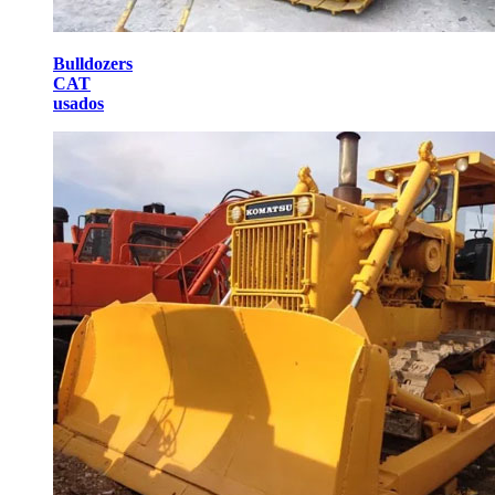
Bulldozers
CAT
usados