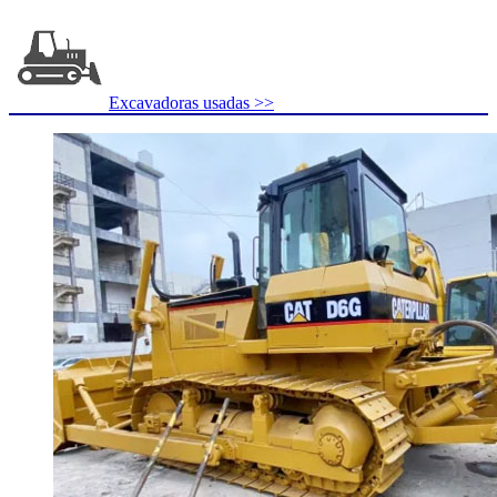
Excavadoras usadas >>