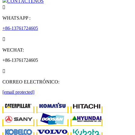
CONTÁCTENOS

WHATSAPP :
+86-13761724605

WECHAT:
+86-13761724605

CORREO ELECTRÓNICO:
[email protected]