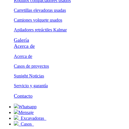
Rodillos compactadores usados
Carretillas elevadoras usadas
Camiones volquete usados
Apiladores retráctiles Kalmar
Galería
Acerca de
Acerca de
Casos de proyectos
Sunight Noticias
Servicio y garantía
Contacto
Whatsapp
Mensaje
Excavadoras
Casos