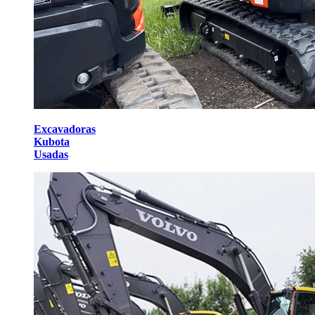
Excavadoras
Kubota
Usadas