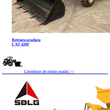
Retroexcavadora
CAT 420F
Cargadoras de ruedas usadas >>