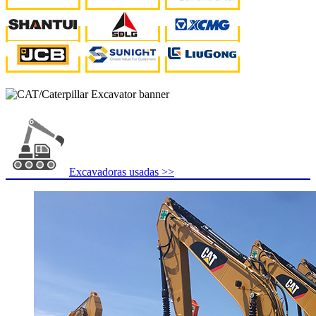
Excavadoras usadas >>