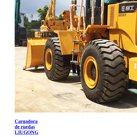
Cargadora
de ruedas
LIUGONG