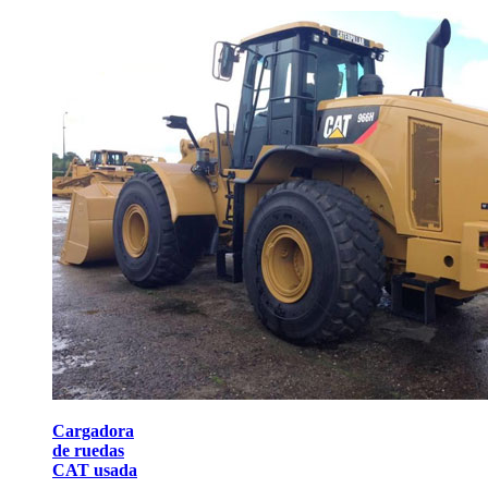
Cargadora
de ruedas
CAT usada