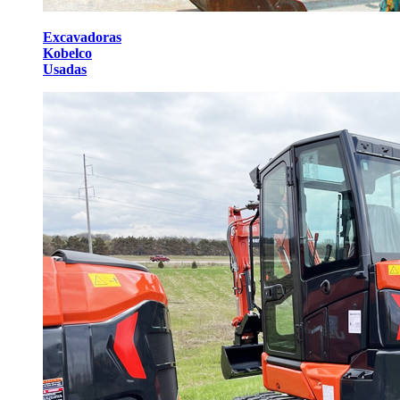
Excavadoras
Kobelco
Usadas