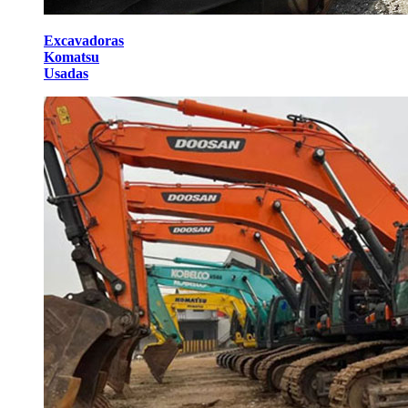
Excavadoras
Komatsu
Usadas