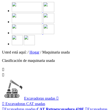
Usted está aquí:
/
Hogar
/
Maquinaria usada
Clasificación de maquinaria usada


Excavadoras usadas


Excavadoras CAT usadas

Excavadoras usadas
CAT Retroexcavadora 420F

Excavadoras