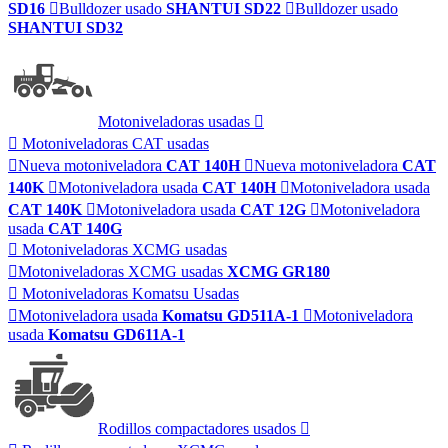
SD16

Bulldozer usado
SHANTUI SD22

Bulldozer usado
SHANTUI SD32
Motoniveladoras usadas


Motoniveladoras CAT usadas

Nueva motoniveladora
CAT 140H

Nueva motoniveladora
CAT
140K

Motoniveladora usada
CAT 140H

Motoniveladora usada
CAT 140K

Motoniveladora usada
CAT 12G

Motoniveladora
usada
CAT 140G

Motoniveladoras XCMG usadas

Motoniveladoras XCMG usadas
XCMG GR180

Motoniveladoras Komatsu Usadas

Motoniveladora usada
Komatsu GD511A-1

Motoniveladora
usada
Komatsu GD611A-1
Rodillos compactadores usados
