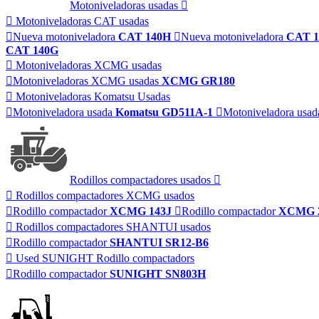
Motoniveladoras usadas


Motoniveladoras CAT usadas

Nueva motoniveladora
CAT 140H

Nueva motoniveladora
CAT 
CAT 140G

Motoniveladoras XCMG usadas

Motoniveladoras XCMG usadas
XCMG GR180

Motoniveladoras Komatsu Usadas

Motoniveladora usada
Komatsu GD511A-1

Motoniveladora usa
Rodillos compactadores usados


Rodillos compactadores XCMG usados

Rodillo compactador
XCMG 143J

Rodillo compactador
XCMG 

Rodillos compactadores SHANTUI usados

Rodillo compactador
SHANTUI SR12-B6

Used SUNIGHT Rodillo compactadors

Rodillo compactador
SUNIGHT SN803H