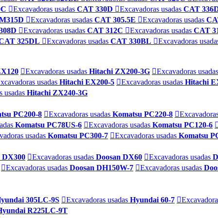
0C

Excavadoras usadas
CAT 330D

Excavadoras usadas
CAT 336
M315D

Excavadoras usadas
CAT 305.5E

Excavadoras usadas
CA
308D

Excavadoras usadas
CAT 312C

Excavadoras usadas
CAT 3
CAT 325DL

Excavadoras usadas
CAT 330BL

Excavadoras usad
ZX120

Excavadoras usadas
Hitachi ZX200-3G

Excavadoras usada
xcavadoras usadas
Hitachi EX200-5

Excavadoras usadas
Hitachi E
s usadas
Hitachi ZX240-3G
tsu PC200-8

Excavadoras usadas
Komatsu PC220-8

Excavadora
sadas
Komatsu PC78US-6

Excavadoras usadas
Komatsu PC120-6
vadoras usadas
Komatsu PC300-7

Excavadoras usadas
Komatsu P
n DX300

Excavadoras usadas
Doosan DX60

Excavadoras usadas
D

Excavadoras usadas
Doosan DH150W-7

Excavadoras usadas
Doo
yundai 305LC-9S

Excavadoras usadas
Hyundai 60-7

Excavadora
Hyundai R225LC-9T