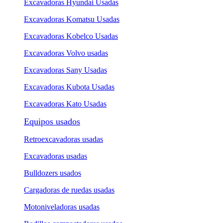
Excavadoras Hyundai Usadas
Excavadoras Komatsu Usadas
Excavadoras Kobelco Usadas
Excavadoras Volvo usadas
Excavadoras Sany Usadas
Excavadoras Kubota Usadas
Excavadoras Kato Usadas
Equipos usados
Retroexcavadoras usadas
Excavadoras usadas
Bulldozers usados
Cargadoras de ruedas usadas
Motoniveladoras usadas