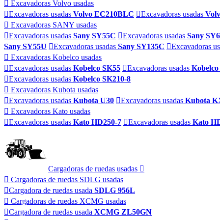

Excavadoras Volvo usadas

Excavadoras usadas
Volvo EC210BLC

Excavadoras usadas
Vol

Excavadoras SANY usadas

Excavadoras usadas
Sany SY55C

Excavadoras usadas
Sany SY
Sany SY55U

Excavadoras usadas
Sany SY135C

Excavadoras u

Excavadoras Kobelco usadas

Excavadoras usadas
Kobelco SK55

Excavadoras usadas
Kobelco

Excavadoras usadas
Kobelco SK210-8

Excavadoras Kubota usadas

Excavadoras usadas
Kubota U30

Excavadoras usadas
Kubota K

Excavadoras Kato usadas

Excavadoras usadas
Kato HD250-7

Excavadoras usadas
Kato H
Cargadoras de ruedas usadas


Cargadoras de ruedas SDLG usadas

Cargadora de ruedas usada
SDLG 956L

Cargadoras de ruedas XCMG usadas

Cargadora de ruedas usada
XCMG ZL50GN