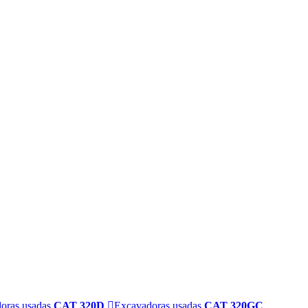
oras usadas
CAT 320D

Excavadoras usadas
CAT 320GC