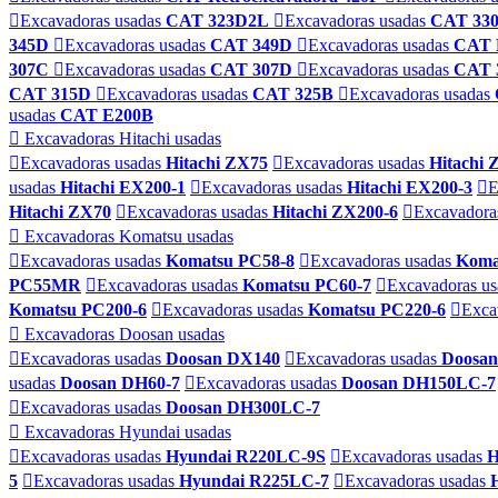

Excavadoras usadas
CAT 323D2L

Excavadoras usadas
CAT 33
345D

Excavadoras usadas
CAT 349D

Excavadoras usadas
CAT 
307C

Excavadoras usadas
CAT 307D

Excavadoras usadas
CAT 
CAT 315D

Excavadoras usadas
CAT 325B

Excavadoras usadas
usadas
CAT E200B

Excavadoras Hitachi usadas

Excavadoras usadas
Hitachi ZX75

Excavadoras usadas
Hitachi 
usadas
Hitachi EX200-1

Excavadoras usadas
Hitachi EX200-3

E
Hitachi ZX70

Excavadoras usadas
Hitachi ZX200-6

Excavadora

Excavadoras Komatsu usadas

Excavadoras usadas
Komatsu PC58-8

Excavadoras usadas
Koma
PC55MR

Excavadoras usadas
Komatsu PC60-7

Excavadoras u
Komatsu PC200-6

Excavadoras usadas
Komatsu PC220-6

Exca

Excavadoras Doosan usadas

Excavadoras usadas
Doosan DX140

Excavadoras usadas
Doosa
usadas
Doosan DH60-7

Excavadoras usadas
Doosan DH150LC-7

Excavadoras usadas
Doosan DH300LC-7

Excavadoras Hyundai usadas

Excavadoras usadas
Hyundai R220LC-9S

Excavadoras usadas
H
5

Excavadoras usadas
Hyundai R225LC-7

Excavadoras usadas