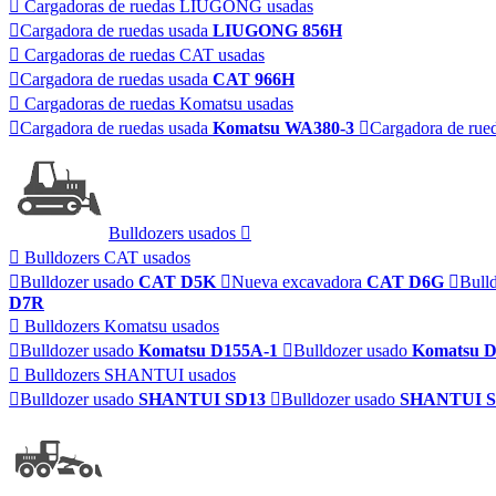

Cargadoras de ruedas LIUGONG usadas

Cargadora de ruedas usada
LIUGONG 856H

Cargadoras de ruedas CAT usadas

Cargadora de ruedas usada
CAT 966H

Cargadoras de ruedas Komatsu usadas

Cargadora de ruedas usada
Komatsu WA380-3

Cargadora de rue
Bulldozers usados


Bulldozers CAT usados

Bulldozer usado
CAT D5K

Nueva excavadora
CAT D6G

Bull
D7R

Bulldozers Komatsu usados

Bulldozer usado
Komatsu D155A-1

Bulldozer usado
Komatsu D

Bulldozers SHANTUI usados

Bulldozer usado
SHANTUI SD13

Bulldozer usado
SHANTUI S