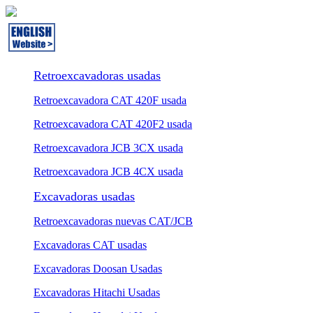
Retroexcavadoras usadas
Retroexcavadora CAT 420F usada
Retroexcavadora CAT 420F2 usada
Retroexcavadora JCB 3CX usada
Retroexcavadora JCB 4CX usada
Excavadoras usadas
Retroexcavadoras nuevas CAT/JCB
Excavadoras CAT usadas
Excavadoras Doosan Usadas
Excavadoras Hitachi Usadas