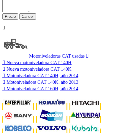
Precio

Motoniveladoras CAT usadas


Nueva motoniveladora CAT 140H

Nueva motoniveladora CAT 140K

Motoniveladora CAT 140H, año 2014

Motoniveladora CAT 140K, año 2013

Motoniveladora CAT 160H, año 2014