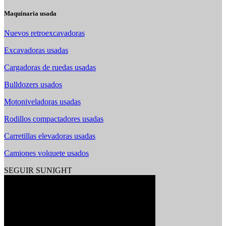
Maquinaria usada
Nuevos retroexcavadoras
Excavadoras usadas
Cargadoras de ruedas usadas
Bulldozers usados
Motoniveladoras usadas
Rodillos compactadores usadas
Carretillas elevadoras usadas
Camiones volquete usados
SEGUIR SUNIGHT