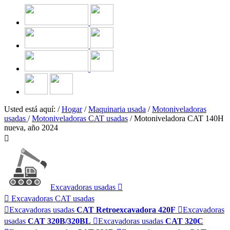
Usted está aquí:
/
Hogar
/
Maquinaria usada
/
Motoniveladoras
usadas
/
Motoniveladoras CAT usadas
/
Motoniveladora CAT 140H
nueva, año 2024

Excavadoras usadas


Excavadoras CAT usadas

Excavadoras usadas
CAT Retroexcavadora 420F

Excavadoras
usadas
CAT 320B/320BL

Excavadoras usadas
CAT 320C