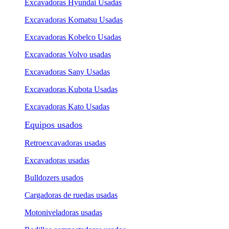
Excavadoras Hyundai Usadas
Excavadoras Komatsu Usadas
Excavadoras Kobelco Usadas
Excavadoras Volvo usadas
Excavadoras Sany Usadas
Excavadoras Kubota Usadas
Excavadoras Kato Usadas
Equipos usados
Retroexcavadoras usadas
Excavadoras usadas
Bulldozers usados
Cargadoras de ruedas usadas
Motoniveladoras usadas