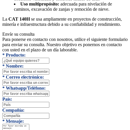
Uso multipropósito:
adecuada para nivelación de
caminos, excavación de zanjas y remoción de nieve.
La
CAT 140H
se usa ampliamente en proyectos de construcción,
minería e infraestructura debido a su confiabilidad y rendimiento.
Envíe su consulta
Para ponerse en contacto con nosotros, utilice el siguiente formulario
para enviar su consulta. Nuestro objetivo es ponernos en contacto
con usted en el plazo de un día laborable.
*
Producto:
*
Nombre:
*
Correo electrónico:
*
Whatsapp/Teléfono:
País:
Compañía:
*
Mensaje: