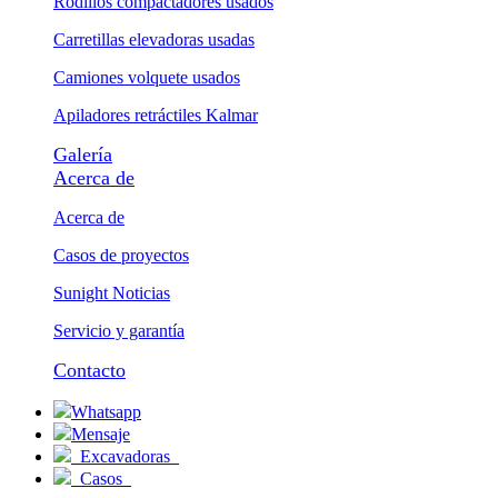
Rodillos compactadores usados
Carretillas elevadoras usadas
Camiones volquete usados
Apiladores retráctiles Kalmar
Galería
Acerca de
Acerca de
Casos de proyectos
Sunight Noticias
Servicio y garantía
Contacto
Whatsapp
Mensaje
Excavadoras
Casos