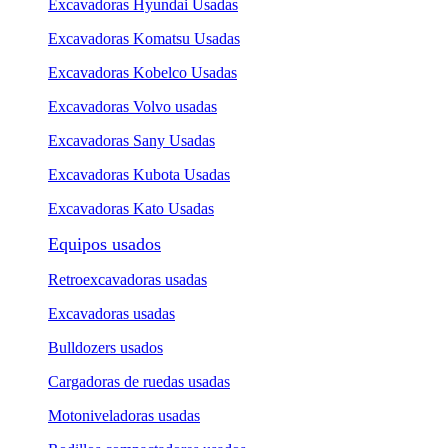
Excavadoras Hyundai Usadas
Excavadoras Komatsu Usadas
Excavadoras Kobelco Usadas
Excavadoras Volvo usadas
Excavadoras Sany Usadas
Excavadoras Kubota Usadas
Excavadoras Kato Usadas
Equipos usados
Retroexcavadoras usadas
Excavadoras usadas
Bulldozers usados
Cargadoras de ruedas usadas
Motoniveladoras usadas