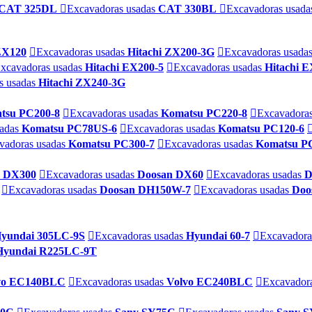
CAT 325DL

Excavadoras usadas
CAT 330BL

Excavadoras usad
ZX120

Excavadoras usadas
Hitachi ZX200-3G

Excavadoras usada
xcavadoras usadas
Hitachi EX200-5

Excavadoras usadas
Hitachi E
s usadas
Hitachi ZX240-3G
tsu PC200-8

Excavadoras usadas
Komatsu PC220-8

Excavadora
sadas
Komatsu PC78US-6

Excavadoras usadas
Komatsu PC120-6
vadoras usadas
Komatsu PC300-7

Excavadoras usadas
Komatsu P
n DX300

Excavadoras usadas
Doosan DX60

Excavadoras usadas
D

Excavadoras usadas
Doosan DH150W-7

Excavadoras usadas
Doo
yundai 305LC-9S

Excavadoras usadas
Hyundai 60-7

Excavadora
Hyundai R225LC-9T
vo EC140BLC

Excavadoras usadas
Volvo EC240BLC

Excavador