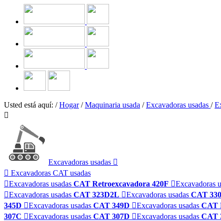
Usted está aquí:
/
Hogar
/
Maquinaria usada
/
Excavadoras usadas
/
E

Excavadoras usadas


Excavadoras CAT usadas

Excavadoras usadas
CAT Retroexcavadora 420F

Excavadoras 

Excavadoras usadas
CAT 323D2L

Excavadoras usadas
CAT 33
345D

Excavadoras usadas
CAT 349D

Excavadoras usadas
CAT 
307C

Excavadoras usadas
CAT 307D

Excavadoras usadas
CAT 