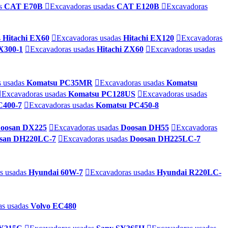
as
CAT E70B

Excavadoras usadas
CAT E120B

Excavadoras
s
Hitachi EX60

Excavadoras usadas
Hitachi EX120

Excavadoras
X300-1

Excavadoras usadas
Hitachi ZX60

Excavadoras usadas
s usadas
Komatsu PC35MR

Excavadoras usadas
Komatsu

Excavadoras usadas
Komatsu PC128US

Excavadoras usadas
C400-7

Excavadoras usadas
Komatsu PC450-8
oosan DX225

Excavadoras usadas
Doosan DH55

Excavadoras
san DH220LC-7

Excavadoras usadas
Doosan DH225LC-7
s usadas
Hyundai 60W-7

Excavadoras usadas
Hyundai R220LC-
as usadas
Volvo EC480