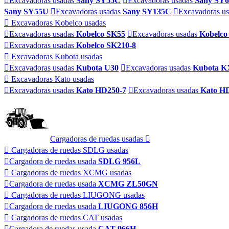

Excavadoras usadas
Sany SY55C

Excavadoras usadas
Sany SY
Sany SY55U

Excavadoras usadas
Sany SY135C

Excavadoras u

Excavadoras Kobelco usadas

Excavadoras usadas
Kobelco SK55

Excavadoras usadas
Kobelco

Excavadoras usadas
Kobelco SK210-8

Excavadoras Kubota usadas

Excavadoras usadas
Kubota U30

Excavadoras usadas
Kubota K

Excavadoras Kato usadas

Excavadoras usadas
Kato HD250-7

Excavadoras usadas
Kato H
Cargadoras de ruedas usadas


Cargadoras de ruedas SDLG usadas

Cargadora de ruedas usada
SDLG 956L

Cargadoras de ruedas XCMG usadas

Cargadora de ruedas usada
XCMG ZL50GN

Cargadoras de ruedas LIUGONG usadas

Cargadora de ruedas usada
LIUGONG 856H

Cargadoras de ruedas CAT usadas

Cargadora de ruedas usada
CAT 966H