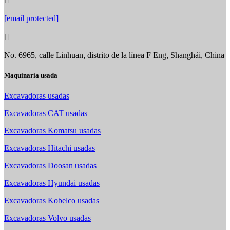

[email protected]

No. 6965, calle Linhuan, distrito de la línea F Eng, Shanghái, China
Maquinaria usada
Excavadoras usadas
Excavadoras CAT usadas
Excavadoras Komatsu usadas
Excavadoras Hitachi usadas
Excavadoras Doosan usadas
Excavadoras Hyundai usadas
Excavadoras Kobelco usadas
Excavadoras Volvo usadas