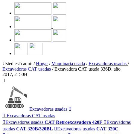
Usted está aquí:
/
Hogar
/
Maquinaria usada
/
Excavadoras usadas
/
Excavadoras CAT usadas
/
Excavadora CAT usada 336D, año
2017, 2150H

Excavadoras usadas


Excavadoras CAT usadas

Excavadoras usadas
CAT Retroexcavadora 420F

Excavadoras
usadas
CAT 320B/320BL

Excavadoras usadas
CAT 320C