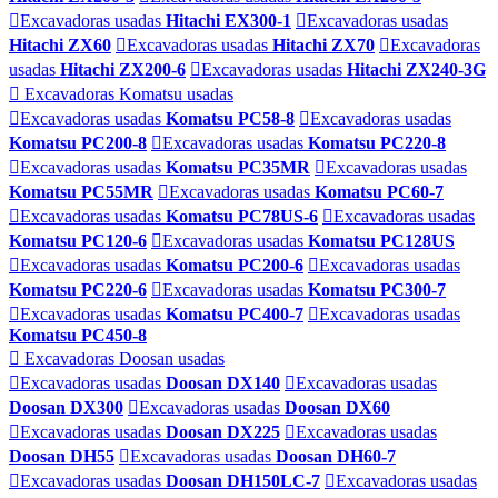

Excavadoras usadas
Hitachi EX300-1

Excavadoras usadas
Hitachi ZX60

Excavadoras usadas
Hitachi ZX70

Excavadoras
usadas
Hitachi ZX200-6

Excavadoras usadas
Hitachi ZX240-3G

Excavadoras Komatsu usadas

Excavadoras usadas
Komatsu PC58-8

Excavadoras usadas
Komatsu PC200-8

Excavadoras usadas
Komatsu PC220-8

Excavadoras usadas
Komatsu PC35MR

Excavadoras usadas
Komatsu PC55MR

Excavadoras usadas
Komatsu PC60-7

Excavadoras usadas
Komatsu PC78US-6

Excavadoras usadas
Komatsu PC120-6

Excavadoras usadas
Komatsu PC128US

Excavadoras usadas
Komatsu PC200-6

Excavadoras usadas
Komatsu PC220-6

Excavadoras usadas
Komatsu PC300-7

Excavadoras usadas
Komatsu PC400-7

Excavadoras usadas
Komatsu PC450-8

Excavadoras Doosan usadas

Excavadoras usadas
Doosan DX140

Excavadoras usadas
Doosan DX300

Excavadoras usadas
Doosan DX60

Excavadoras usadas
Doosan DX225

Excavadoras usadas
Doosan DH55

Excavadoras usadas
Doosan DH60-7

Excavadoras usadas
Doosan DH150LC-7

Excavadoras usadas