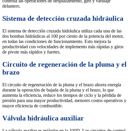
controla las operaciones de desplazamiento, giro y varillaje
delantero.
Sistema de detección cruzada hidráulica
El sistema de detección cruzada hidráulica utiliza cada una de las
dos bombas hidráulicas al 100 por ciento de la potencia del motor,
en todas las condiciones de funcionamiento. Esto mejora la
productividad con velocidades de implemento más rápidas y giros
de pivote más rápidos y fuertes.
Circuito de regeneración de la pluma y el
brazo
El circuito de regeneración de la pluma y el brazo ahorra energía
durante la operación de bajada de la pluma y el brazo, lo que
aumenta la eficiencia, reduce los tiempos de ciclo y la pérdida de
presión para una mayor productividad, menores costos operativos y
mayor eficiencia de combustible.
Válvula hidráulica auxiliar
La válvula auxiliar es estándar en la 330D. Los circuitos de control