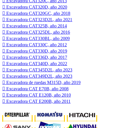

Excavadora CAT320C, año 2013

Excavadora CAT320D, año 2020

Excavadora CAT320GC, año 2018

Excavadora CAT323D2L, año 2021

Excavadora CAT325B, año 2014

Excavadora CAT325DL, año 2016

Excavadora CAT330BL, año 2009

Excavadora CAT330C, año 2012

Excavadora CAT330D, año 2019

Excavadora CAT336D, año 2017

Excavadora CAT340D, año 2022

Excavadora CAT345D2L, año 2023

Excavadora CAT349D2L, año 2023

Excavadora de ruedas M315D, año 2019

Excavadora CAT E70B, año 2008

Excavadora CAT E120B, año 2010

Excavadora CAT E200B, año 2011