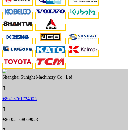
Shanghai Sunight Machinery Co., Ltd.

+86-13761724605

+86-021-68069923