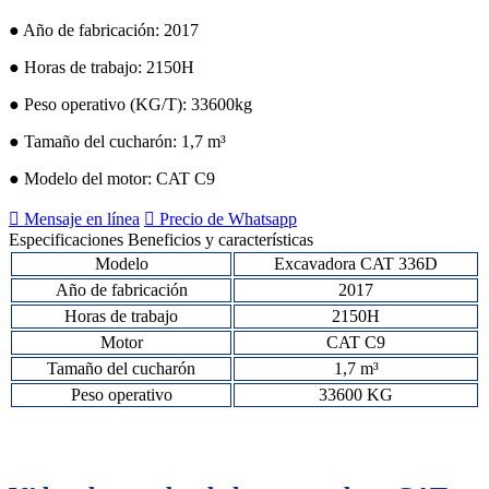
● Año de fabricación:
2017
● Horas de trabajo:
2150H
● Peso operativo (KG/T):
33600kg
● Tamaño del cucharón:
1,7 m³
● Modelo del motor:
CAT C9

Mensaje en línea

Precio de Whatsapp
Especificaciones
Beneficios y características
Modelo
Excavadora CAT 336D
Año de fabricación
2017
Horas de trabajo
2150H
Motor
CAT C9
Tamaño del cucharón
1,7 m³
Peso operativo
33600 KG