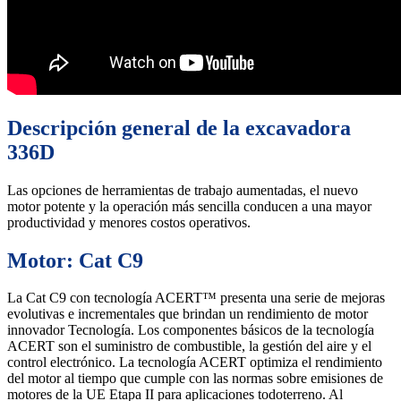
Descripción general de la excavadora
336D
Las opciones de herramientas de trabajo aumentadas, el nuevo
motor potente y la operación más sencilla conducen a una mayor
productividad y menores costos operativos.
Motor: Cat C9
La Cat C9 con tecnología ACERT™ presenta una serie de mejoras
evolutivas e incrementales que brindan un rendimiento de motor
innovador Tecnología. Los componentes básicos de la tecnología
ACERT son el suministro de combustible, la gestión del aire y el
control electrónico. La tecnología ACERT optimiza el rendimiento
del motor al tiempo que cumple con las normas sobre emisiones de
motores de la UE Etapa II para aplicaciones todoterreno. Al