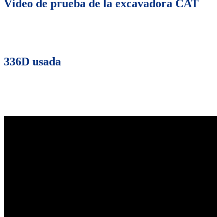
Vídeo de prueba de la excavadora CAT
336D usada