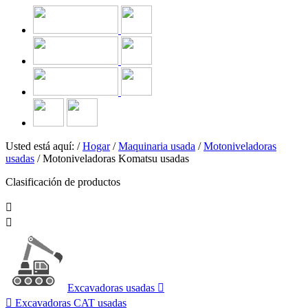
Usted está aquí:
/
Hogar
/
Maquinaria usada
/
Motoniveladoras
usadas
/
Motoniveladoras Komatsu usadas
Clasificación de productos


Excavadoras usadas


Excavadoras CAT usadas