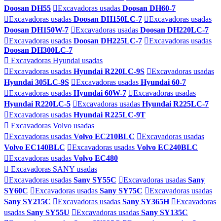
Doosan DH55

Excavadoras usadas
Doosan DH60-7

Excavadoras usadas
Doosan DH150LC-7

Excavadoras usadas
Doosan DH150W-7

Excavadoras usadas
Doosan DH220LC-7

Excavadoras usadas
Doosan DH225LC-7

Excavadoras usadas
Doosan DH300LC-7

Excavadoras Hyundai usadas

Excavadoras usadas
Hyundai R220LC-9S

Excavadoras usadas
Hyundai 305LC-9S

Excavadoras usadas
Hyundai 60-7

Excavadoras usadas
Hyundai 60W-7

Excavadoras usadas
Hyundai R220LC-5

Excavadoras usadas
Hyundai R225LC-7

Excavadoras usadas
Hyundai R225LC-9T

Excavadoras Volvo usadas

Excavadoras usadas
Volvo EC210BLC

Excavadoras usadas
Volvo EC140BLC

Excavadoras usadas
Volvo EC240BLC

Excavadoras usadas
Volvo EC480

Excavadoras SANY usadas

Excavadoras usadas
Sany SY55C

Excavadoras usadas
Sany
SY60C

Excavadoras usadas
Sany SY75C

Excavadoras usadas
Sany SY215C

Excavadoras usadas
Sany SY365H

Excavadoras
usadas
Sany SY55U

Excavadoras usadas
Sany SY135C