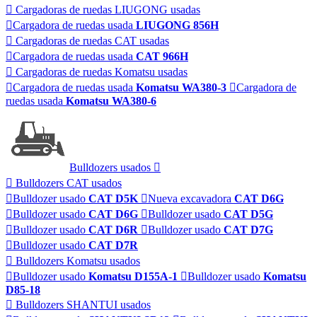

Cargadoras de ruedas LIUGONG usadas

Cargadora de ruedas usada
LIUGONG 856H

Cargadoras de ruedas CAT usadas

Cargadora de ruedas usada
CAT 966H

Cargadoras de ruedas Komatsu usadas

Cargadora de ruedas usada
Komatsu WA380-3

Cargadora de
ruedas usada
Komatsu WA380-6
Bulldozers usados


Bulldozers CAT usados

Bulldozer usado
CAT D5K

Nueva excavadora
CAT D6G

Bulldozer usado
CAT D6G

Bulldozer usado
CAT D5G

Bulldozer usado
CAT D6R

Bulldozer usado
CAT D7G

Bulldozer usado
CAT D7R

Bulldozers Komatsu usados

Bulldozer usado
Komatsu D155A-1

Bulldozer usado
Komatsu
D85-18

Bulldozers SHANTUI usados