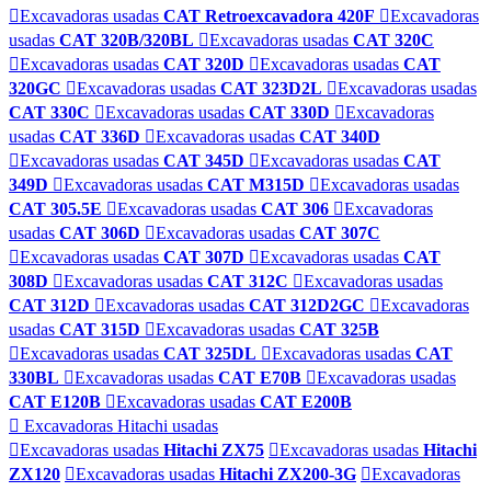

Excavadoras usadas
CAT Retroexcavadora 420F

Excavadoras
usadas
CAT 320B/320BL

Excavadoras usadas
CAT 320C

Excavadoras usadas
CAT 320D

Excavadoras usadas
CAT
320GC

Excavadoras usadas
CAT 323D2L

Excavadoras usadas
CAT 330C

Excavadoras usadas
CAT 330D

Excavadoras
usadas
CAT 336D

Excavadoras usadas
CAT 340D

Excavadoras usadas
CAT 345D

Excavadoras usadas
CAT
349D

Excavadoras usadas
CAT M315D

Excavadoras usadas
CAT 305.5E

Excavadoras usadas
CAT 306

Excavadoras
usadas
CAT 306D

Excavadoras usadas
CAT 307C

Excavadoras usadas
CAT 307D

Excavadoras usadas
CAT
308D

Excavadoras usadas
CAT 312C

Excavadoras usadas
CAT 312D

Excavadoras usadas
CAT 312D2GC

Excavadoras
usadas
CAT 315D

Excavadoras usadas
CAT 325B

Excavadoras usadas
CAT 325DL

Excavadoras usadas
CAT
330BL

Excavadoras usadas
CAT E70B

Excavadoras usadas
CAT E120B

Excavadoras usadas
CAT E200B

Excavadoras Hitachi usadas

Excavadoras usadas
Hitachi ZX75

Excavadoras usadas
Hitachi
ZX120

Excavadoras usadas
Hitachi ZX200-3G

Excavadoras